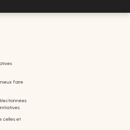
atives
 mieux faire
sélectionnées
itiatives.
 celles et